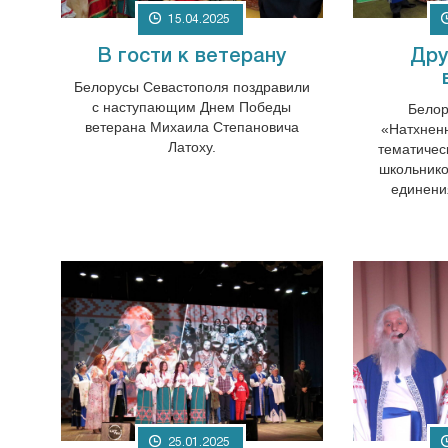
15.04.2025
В гости к ветерану
Дру
Белорусы Севастополя поздравили
с наступающим Днем Победы
Белор
ветерана Михаила Степановича
«Натхненн
Латоху.
тематичес
школьник
единени
25.01.2025