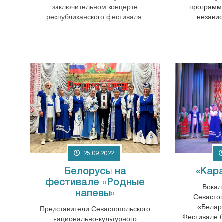
заключительном концерте
программ
республиканского фестиваля.
незави
25.09.2022
Белорусы на
«Кар
фестивале «Родные
Вокал
напевы»
Севасто
«Белар
Представители Севастопольского
Фестивале б
национально-культурного