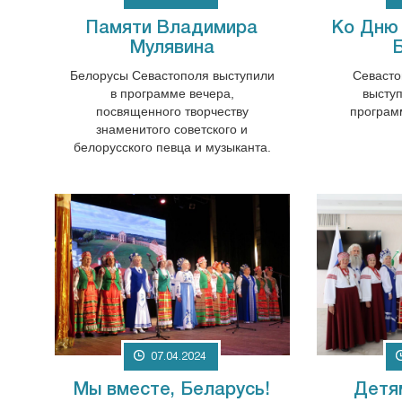
Памяти Владимира
Ко Дню
Мулявина
Белорусы Севастополя выступили
Севасто
в программе вечера,
выступ
посвященного творчеству
програм
знаменитого советского и
белорусского певца и музыканта.
07.04.2024
Мы вместе, Беларусь!
Детя