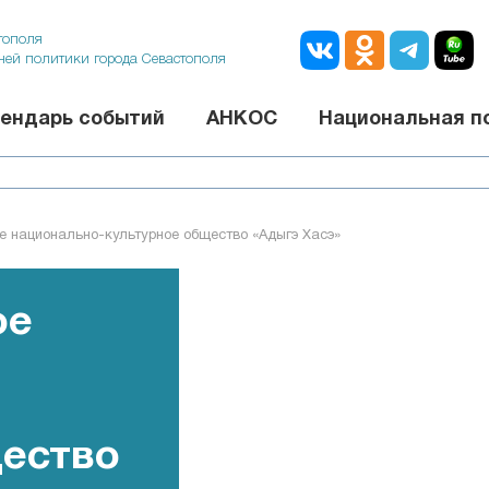
тополя
ней политики города Севастополя
ендарь событий
АНКОС
Национальная п
е национально-культурное общество «Адыгэ Хасэ»
ое
щество