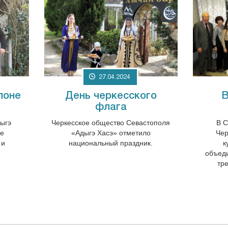
27.04.2024
лоне
День черкесского
В
флага
дыгэ
Черкесское общество Севастополя
В С
ое
«Адыгэ Хасэ»
отметило
Чер
 и
национальный праздник.
к
объед
тр