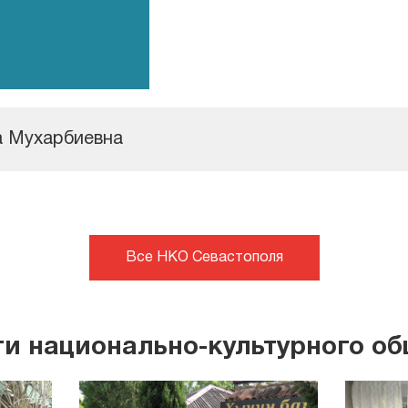
а Мухарбиевна
Все НКО Севастополя
и национально-культурного о