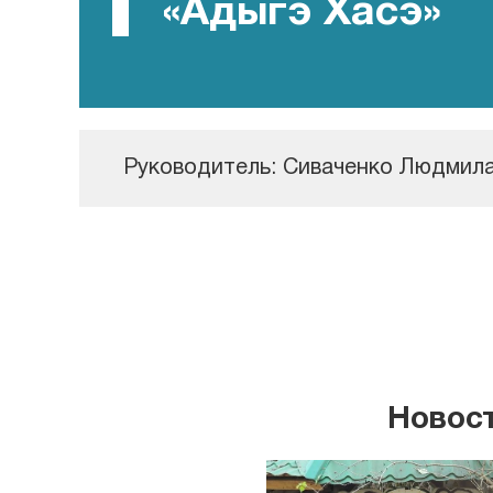
«Адыгэ Хасэ»
Руководитель:
Сиваченко Людмил
Новост