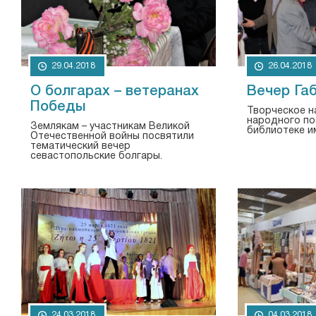
29.04.2018
26.04.2018
О болгарах – ветеранах
Вечер Га
Победы
Творческое н
народного по
Землякам – участникам Великой
библиотеке им
Отечественной войны посвятили
тематический вечер
севастопольские болгары.
24.03.2018
04.03.2018