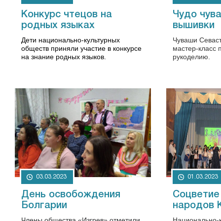
Конкурс чтецов на
Чудо чув
родных языках
вышивки
Дети национально-культурных
Чуваши Севас
обществ приняли участие в конкурсе
мастер-класс 
на знание родных языков.
рукоделию.
03.03.2023
01.03.2023
День освобождения
Соцветие
Болгарии
народов 
Члены общества «Изгрев» отметили
Национально-