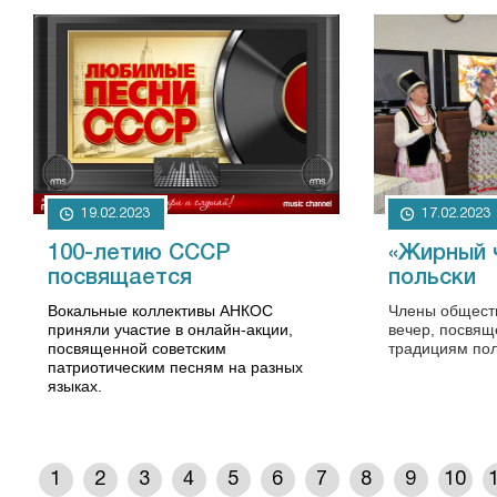
19.02.2023
17.02.2023
100-летию СССР
«Жирный 
посвящается
польски
Вокальные коллективы АНКОС
Члены общест
приняли участие в онлайн-акции,
вечер, посвя
посвященной советским
традициям пол
патриотическим песням на разных
языках.
1
2
3
4
5
6
7
8
9
10