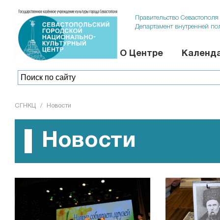
Правительство Севастополя
Департамент внутренней по
О Центре
Календа
СГНКЦ
/
Новости
Новости